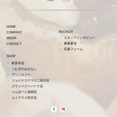
HOME
RECRUIT
COMPANY
スタッフインタビュー
MEDIA
募集要項
CONTACT
応募フォーム
SHOP
町田本店
こむぎのおはなし
アンソロジー
ジョイナステラス二俣川店
グランベリーパーク店
ららぽーと福岡店
エミテラス所沢店